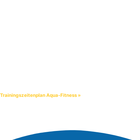
Hier findest Du unseren aktuellen
Trainingsplan für die Aquafitness
Trainingszeitenplan Aqua-Fitness »