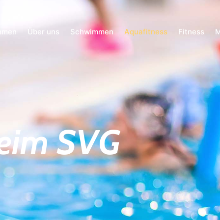
mmen
Über uns
Schwimmen
Aquafitness
Fitness
M
beim SVG