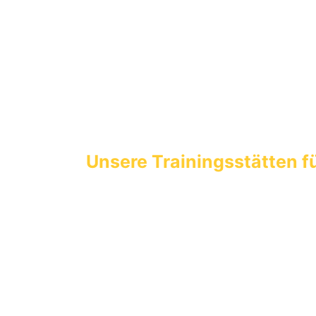
Unsere Trainingss
tätt
en f
Badepark Berenbostel
»
Ludwigstraße 3, 30827 Garbsen
Lehrschwimmbecken Osterberg
Jahnstraße 1
, 30823 Garbsen