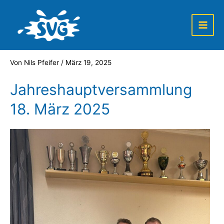
Zum
Post
Main
Inhalt
navigation
Men
springen
Von
Nils Pfeifer
/
März 19, 2025
Jahreshauptversammlung
18. März 2025